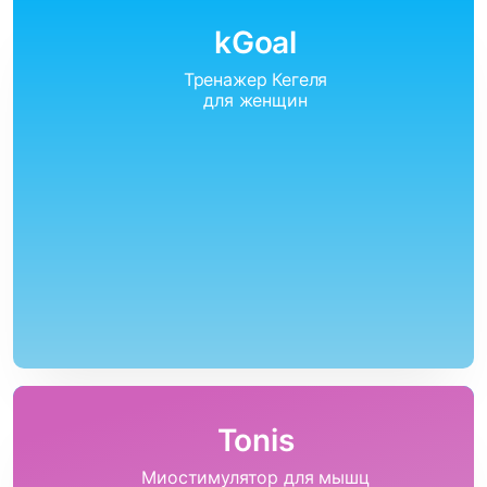
kGoal
Тренажер Кегеля
для женщин
Tonis
Миостимулятор для мышц