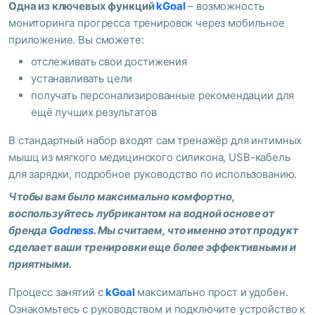
Одна из ключевых функций
kGoal
– возможность
мониторинга прогресса тренировок через мобильное
приложение. Вы сможете:
отслеживать свои достижения
устанавливать цели
получать персонализированные рекомендации для
ещё лучших результатов
В стандартный набор входят сам
тренажёр для интимных
мышц
из мягкого медицинского силикона, USB-кабель
для зарядки, подробное руководство по использованию.
Чтобы вам было максимально комфортно,
воспользуйтесь лубрикантом на водной основе от
бренда
Godness
. Мы считаем, что именно этот продукт
сделает ваши тренировки еще более эффективными и
приятными.
Процесс занятий с
kGoal
максимально прост и удобен.
Ознакомьтесь с руководством и подключите устройство к