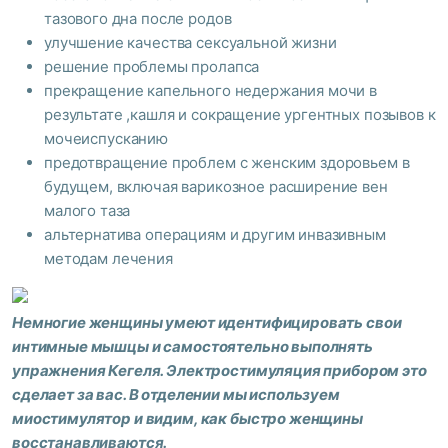
тазового дна после родов
улучшение качества сексуальной жизни
решение проблемы пролапса
прекращение капельного недержания мочи в
результате ,кашля и сокращение ургентных позывов к
мочеиспусканию
предотвращение проблем с женским здоровьем в
будущем, включая варикозное расширение вен
малого таза
альтернатива операциям и другим инвазивным
методам лечения
Немногие женщины умеют идентифицировать свои
интимные мышцы и самостоятельно выполнять
упражнения Кегеля. Электростимуляция прибором это
сделает за вас. В отделении мы используем
миостимулятор и видим, как быстро женщины
восстанавливаются.