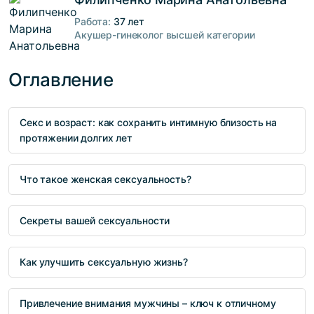
Работа:
37 лет
Акушер-гинеколог высшей категории
Оглавление
Секс и возраст: как сохранить интимную близость на
протяжении долгих лет
Что такое женская сексуальность?
Секреты вашей сексуальности
Как улучшить сексуальную жизнь?
Привлечение внимания мужчины – ключ к отличному