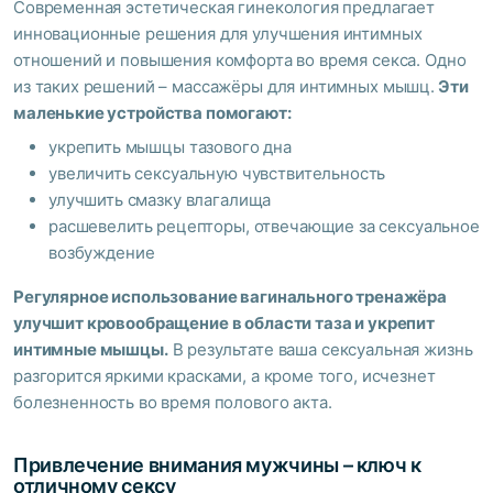
Современная эстетическая гинекология предлагает
инновационные решения для улучшения интимных
отношений и повышения комфорта во время секса. Одно
из таких решений –
массажёры для интимных мышц
.
Эти
маленькие устройства помогают:
укрепить мышцы тазового дна
увеличить сексуальную чувствительность
улучшить смазку влагалища
расшевелить рецепторы, отвечающие за сексуальное
возбуждение
Регулярное использование вагинального тренажёра
улучшит кровообращение в области таза и укрепит
интимные мышцы.
В результате ваша сексуальная жизнь
разгорится яркими красками, а кроме того, исчезнет
болезненность во время полового акта.
Привлечение внимания мужчины – ключ к
отличному сексу