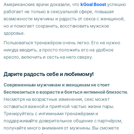
Американские врачи доказали, что
kGoal Boost
успешно
работает не только в сексуальной сфере, повышая
возможности мужчины и радость от
секса с женщиной
,
но и помогает сохранить, восстановить мужское
здоровье.
Пользоваться тренажёром очень легко. Его не нужно
никуда вводить, а просто положить его на удобное
кресло, включить и сесть на него сверху.
Дарите радость себе и любимому!
Современным мужчинам и женщинам не стоит
беспокоиться о возрасте и бояться интимной близости.
Несмотря на возрастные изменения,
секс
может
оставаться важной и приятной частью жизни пары.
Тренируйтесь с интимными тренажёрами и
поддерживайте доверительное общение с партнёром,
получайте много
внимания от мужчины
. Вы сможете