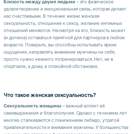
Близость между двумя людьми
– это физическое
удовлетворение и эмоциональная связь, которая делает
нас счастливыми. В течение жизни
женская
сексуальность,
отношение к сексу, желание
интимных
отношений меняются. Несмотря на это, близость может
(и должна) оставаться приятной для партнеров в любом
возрасте. Поверьте, вы способны испытывать яркие
ощущения, направлять
внимание мужчины
на себя,
просто нужно немного потренироваться. Нет, не в
спортзале, а дома, в спокойной обстановке.
Что такое женская сексуальность?
Сексуальность женщины
– важный аспект её
самовыражения и благополучия. Однако с течением лет
многие сталкиваются с понижением либидо, утратой
привлекательности и
внимания мужчины.
У большинства