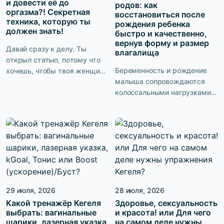
и довести её до
родов: как
оргазма?! Секретная
восстановиться после
техника, которую ты
рождения ребенка
должен знать!
быстро и качественно,
вернув форму и размер
Давай сразу к делу. Ты
влагалища
открыл статью, потому что
Беременность и рождение
хочешь, чтобы твоя женщина
малыша сопровождаются
получала от секса максимум
колоссальными нагрузками
удовольствия. Чтобы она не
на мышцы тазового дна. Без
имитировала, не терпела и не
грамотной и
надеялась, что в этот раз все
последовательной
закончится быстрее. Ты
послеродовой реабилитации
хочешь быть тем мужчиной,
кратно возрастают риски
после которого она лежит с
развития недержания мочи,
довольной улыбкой и не
опущения матки и стенок
может связать двух слов. И
влагалища, сексуальной
это круто. […]
29 июля, 2026
28 июля, 2026
дисфункции. И хотя у многих
Какой тренажёр Кегеля
женщин, состояние мышц
Здоровье, сексуальность
выбрать: вагинальные
и красота! или Для чего
тазового дна улучшается уже
шарики, лазерная указка,
на самом деле нужны