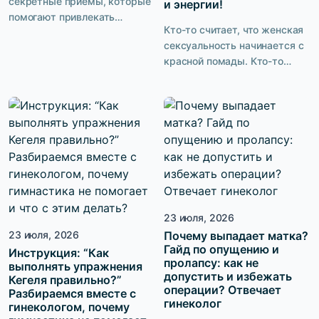
секретные приёмы, которые
и энергии!
помогают привлекать
Кто-то считает, что женская
мужчин. Но когда доходит до
сексуальность начинается с
интимных отношений, в
красной помады. Кто-то
кровати могут возникать
уверен, что всё дело в
сложности. И вопрос не в
фигуре, дорогом белье или
том, что кто-то «плох», а кто-
шпильках. Но почему тогда
то «хорош» в сексе, дело в
одни женщины притягивают
несовпадении
взгляды в обычных джинсах
темпераментов, сексуальных
и футболке, а другие,
привычек, даже размеров.
несмотря на идеальный
Есть ли что-то общее, что
образ, чувствуют себя
может действительно
неуверенно? Сексуальность
удивить мужчину в спальне,
— это не только то, что видят
23 июля, 2026
и как […]
окружающие. Это ещё и то,
23 июля, 2026
Почему выпадает матка?
Гайд по опущению и
как […]
Инструкция: “Как
пролапсу: как не
выполнять упражнения
допустить и избежать
Кегеля правильно?”
операции? Отвечает
Разбираемся вместе с
гинеколог
гинекологом, почему