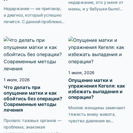
недержание, это у меня от
Недержание — не приговор,
мамы, и у бабушки было!
а диагноз, который успешно
Дело житейское, что
лечится. С данной проблемой
сделаешь! У большинства
рано или поздно
женщин это есть!» Такая
сталкивается каждая третья
точка зрения нередко
женщина в мире. Но говорить
встречается и в наше время.
о ней вслух не принято.
Однако 100% женщин
Страх, стыд, ощущение
предпочли бы не знать, что
собственной
такое пролапс органов
неполноценности —
малого таза, недержание
1 июля, 2026
пациентки с подтеканием
мочи, обойтись без операции.
1 июля, 2026
Опущение матки и
мочи переживают целый
Есть ли выход? Компания
упражнения Кегеля: как
спектр неприятных эмоций.
Что делать при
PELVICMED предлагает […]
избежать выпадения и
опущении матки и как
При этом врачи уверяют, что
операции?
обойтись без операции?
недержание — это отнюдь не
Современные методы
возрастная норма. […]
Многие женщины замечают
лечения
тяжесть внизу живота,
Пролапс тазовых органов —
чувство давления во
проблема, знакомая
влагалище или подтекание