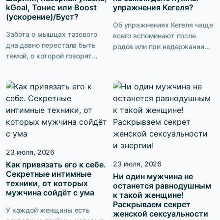
в первые недели, у
kGoal, Тонис или Boost
упражнения Кегеля?
значительной части молодых
(ускорение)/Буст?
мам проблемы приобретают
Об упражнениях Кегеля чаще
долгосрочный характер.
Забота о мышцах тазового
всего вспоминают после
Рассказываем, как […]
дна давно перестала быть
родов или при недержании
темой, о которой говорят
мочи. Но на самом деле
только после родов или в
возможности этих
кабинете врача. Сегодня
тренировок намного шире.
женское здоровье включает
Они помогают поддерживать
в себя профилактику
тазовое дно, сохранять
возрастных изменений,
женское здоровье, повышать
качество интимной жизни и
качество интимной жизни и
сохранение контроля над
снижать риск некоторых
мочеиспусканием. Именно
нарушений со стороны
23 июля, 2026
поэтому рынок предлагает
органов полости малого таза.
десятки решений:
Как привязать его к себе.
23 июля, 2026
Главное — понимать, кому
Секретные интимные
вагинальные шарики и
Ни один мужчина не
они действительно нужны и
техники, от которых
останется равнодушным
лазерная указка или
как выполнять их […]
мужчина сойдёт с ума
к такой женщине!
высокотехнологичные
Раскрываем секрет
устройства с биологической
У каждой женщины есть
женской сексуальности
обратной связью и […]