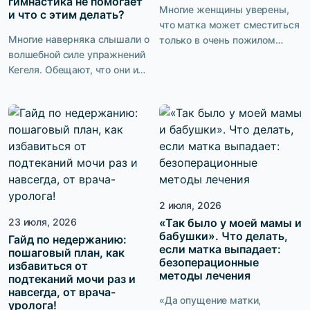
гимнастика не помогает
Многие женщины уверены,
и что с этим делать?
что матка может сместиться
Многие наверняка слышали о
только в очень пожилом
волшебной силе упражнений
возрасте или после тяжёлых
Кегеля. Обещают, что они и
операций. На самом деле
мышцы подтянут, и качество
первые признаки опущения
интимной жизни улучшат, и
нередко появляются гораздо
от недержания избавят.
раньше. Мы попросили
Звучит идеально. Нет
врача-гинеколога ответить
необходимости пить
на самые частые вопросы о
таблетки или ложиться на
пролапсе органов малого
операционный стол, а
таза и рассказать, можно ли
заниматься можно где
избежать операции и каким
2 июля, 2026
угодно: дома, во время
образом.
обеденного перерыва на
23 июля, 2026
«Так было у моей мамы и
бабушки». Что делать,
работе, в командировке. Но
Гайд по недержанию:
если матка выпадает:
пошаговый план, как
проходит время, пациентка
безоперационные
избавиться от
упорно тренируется, а […]
методы лечения
подтеканий мочи раз и
навсегда, от врача-
«Да опущение матки,
уролога!