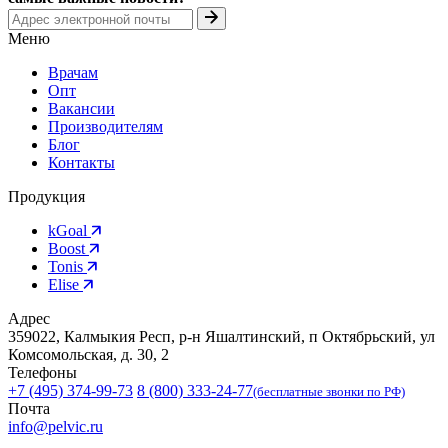
Меню
Врачам
Опт
Вакансии
Производителям
Блог
Контакты
Продукция
kGoal
Boost
Tonis
Elise
Адрес
359022, Калмыкия Респ, р-н Яшалтинский, п Октябрьский, ул
Комсомольская, д. 30, 2
Телефоны
+7 (495) 374-99-73
8 (800) 333-24-77
(бесплатные звонки по РФ)
Почта
info@pelvic.ru