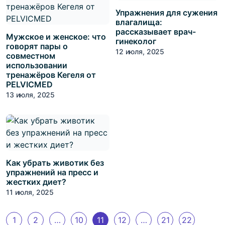
Упражнения для сужения
влагалища:
рассказывает врач-
Мужское и женское: что
гинеколог
говорят пары о
12 июля, 2025
совместном
использовании
тренажёров Кегеля от
PELVICMED
13 июля, 2025
Как убрать животик без
упражнений на пресс и
жестких диет?
11 июля, 2025
1
2
…
10
11
12
…
21
22