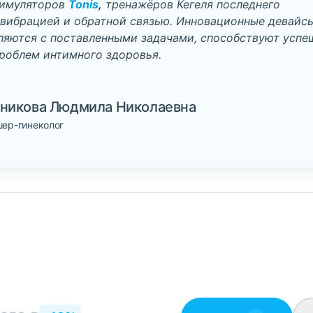
тимуляторов
Tonis
,
тренажёров Кегеля последнего
 вибрацией и обратной связью. Инновационные девайс
ляются с поставленными задачами, способствуют усп
роблем интимного здоровья.
зникова Людмила Николаевна
шер-гинеколог