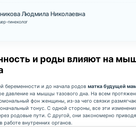
зникова Людмила Николаевна
шер-гинеколог
нность и роды влияют на мы
а
й беременности и до начала родов
матка будущей мам
ное давление на мышцы тазового дна. На всем протяже
рмональный фон женщины, из-за чего связки размягча
воначальный тонус. С одной стороны, все эти изменен
рез родовые пути. С другой, они закономерно приводя
в работе внутренних органов.