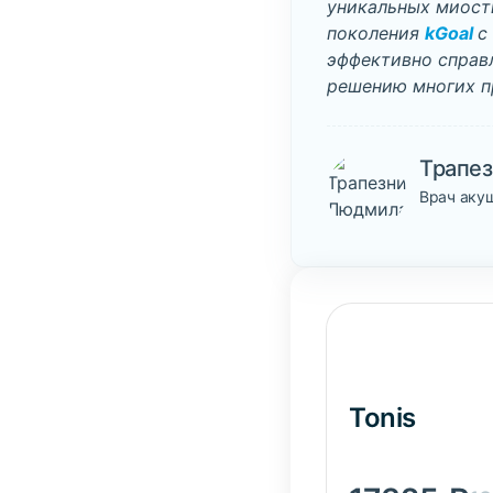
уникальных миос
поколения
kGoal
с
эффективно справ
решению многих п
Трапе
Врач аку
Tonis