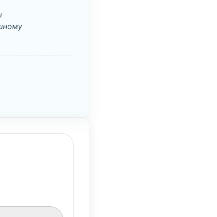
ы
ешному