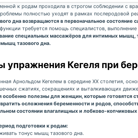
менной к родам проходила в строгом соблюдении с вр
роблемы полностью уходят в рамках послеродовой ре
вого дна возвращаются в первоначальное состояние с
сфункции требуется помощь специалистов, выполнение
вание специальных
массажёров для интимных мышц, 
мышц тазового дна.
ы упражнения Кегеля при бе
нная Арнольдом Кегелем в середине XX столетия, осно
шечных сжатиях, сокращениях и выталкивающих движ
 особенно полезны для женщин, которые готовятся ст
твратить
осложнения беременности и родов, способст
льном состоянии влагалищных и лобково-копчиковы
период подготовки к родам:
живать тонус мышц тазового дна.