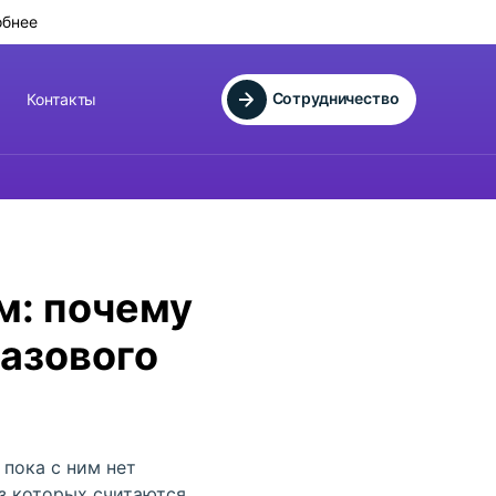
обнее
Сотрудничество
Контакты
м: почему
тазового
 пока с ним нет
з которых считаются