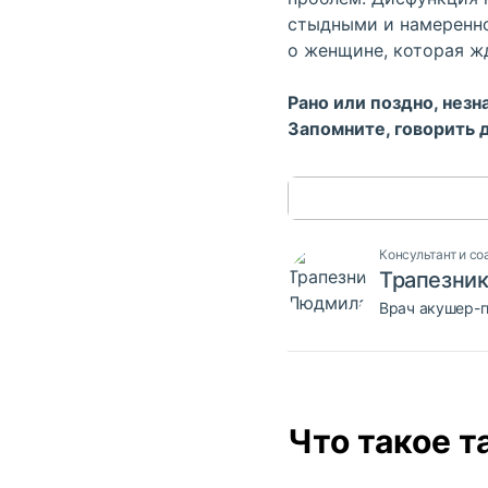
стыдными и намеренн
о женщине, которая ж
Рано или поздно, нез
Запомните, говорить 
Консультант и со
Трапезни
Врач акушер-г
Что такое т