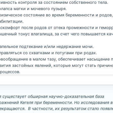
вность контроля за состоянием собственного тела.
лапса матки и мочевого пузыря.
изическое состояние во время беременности и родов
абилитации.
скомфорт после родов от отека промежности и геморр
ечный тонус влагалища, за счет чего повышается ка
апельное подтекание и/или недержание мочи.
правляться со схватками и потугами при родах.
овообращение в малом тазу, обеспечивает насыщение 
вития застойных явлений, которые могут стать причин
роцессов.
я существует обширная научно-доказательная база
ражнений Кегеля при беременности. Но исследования в
екращаются. В частности, их результатом стало появл