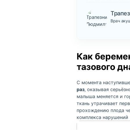
Трапе
Врач аку
Как береме
тазового дн
С момента наступивше
раз
, оказывая серьёз
малыша меняется и го
ткань утрачивает пер
прохождению плода че
комплекса нарушений 