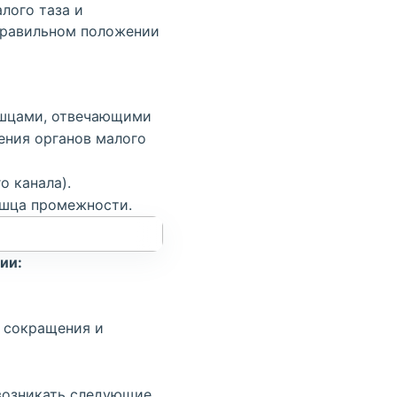
лого таза и
правильном положении
ышцами, отвечающими
ения органов малого
 канала).
ышца промежности.
ии:
х сокращения и
возникать следующие