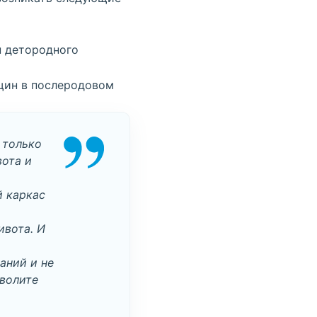
н детородного
щин в послеродовом
 только
вота и
й каркас
ивота. И
аний и не
зволите