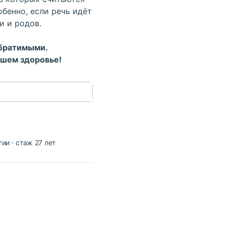
собенно, если речь идёт
и и родов.
обратимыми.
ашем здоровье!
гии
стаж 27 лет