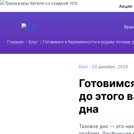
Акция 
Вра
Главная
/
Блог
/
Готовимся к беременности и родам: почему 
Блог
20 декабря, 2025
Готовимся
до этого 
дна
Тазовое дно — это наз
проблем. Дисфункция 