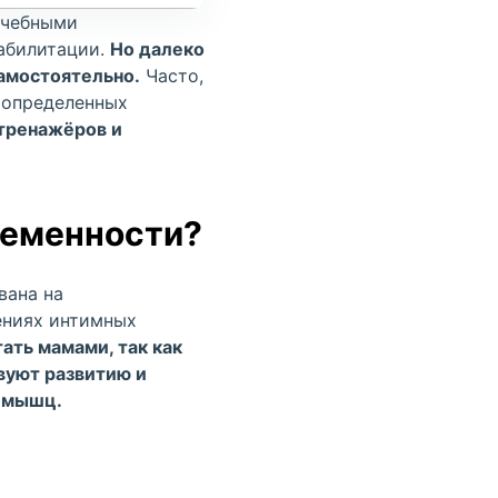
ачебными
абилитации.
Но далеко
амостоятельно.
Часто,
 определенных
тренажёров и
ременности?
вана на
ениях интимных
ать мамами, так как
вуют развитию и
х мышц.