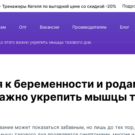
Подр
- Тренажеры Кегеля
по выгодной цене
со скидкой -20%
чам
Опт
Вакансии
Производителям
Блог
до этого важно укрепить мышцы тазового дна
 к беременности и рода
важно укрепить мышцы 
вание может показаться забавным, но лишь до тех пор,
мышц тазового дна проявляется симптомами, многие и