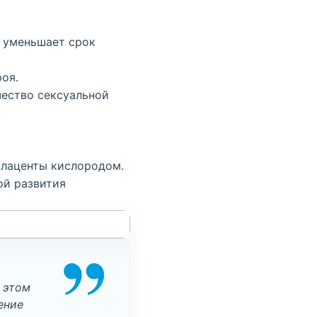
, уменьшает срок
оя.
чество сексуальной
плаценты кислородом.
ой развития
 этом
ение