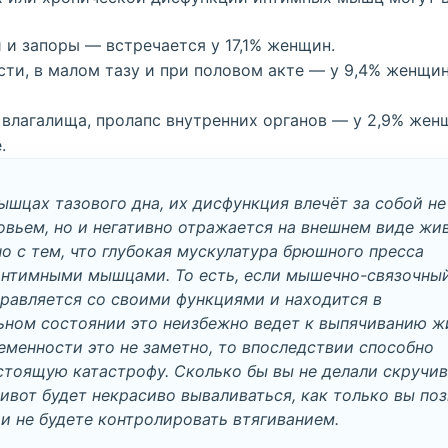
и запоры — встречается у 17,1% женщин.
ти, в малом тазу и при половом акте — у 9,4% женщи
влагалища, пролапс внутренних органов — у 2,9% жен
.
ышцах тазового дна, их дисфункция влечёт за собой не
вьем, но и негативно отражается на внешнем виде жи
но с тем, что глубокая мускулатура брюшного пресса
интимными
мышцами. То есть, если мышечно-связочны
правляется со своими функциями и находится в
ьном состоянии это неизбежно ведет к выпячиванию ж
еменности это не заметно, то впоследствии способно
стоящую катастрофу. Сколько бы вы не делали скручив
живот будет некрасиво вываливаться, как только вы по
 и не будете контролировать втягиванием.