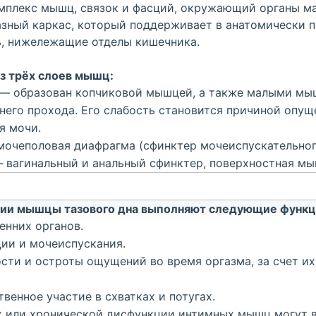
мплекс мышц, связок и фасций, окружающий органы ма
зный каркас, который поддерживает в анатомически 
ь, нижележащие отделы кишечника.
из трёх слоев мышц:
 — образован копчиковой мышцей, а также малыми м
него прохода. Его слабость становится причиной опущ
я мочи.
очеполовая диафрагма (сфинктер мочеиспускательного
 вагинальный и анальный сфинктер, поверхностная м
нии мышцы тазового дна выполняют следующие функц
енних органов.
ии и мочеиспускания.
сти и остроты ощущений во время оргазма, за счет и
венное участие в схватках и потугах.
х или хронической дисфункции интимных мышц могут 