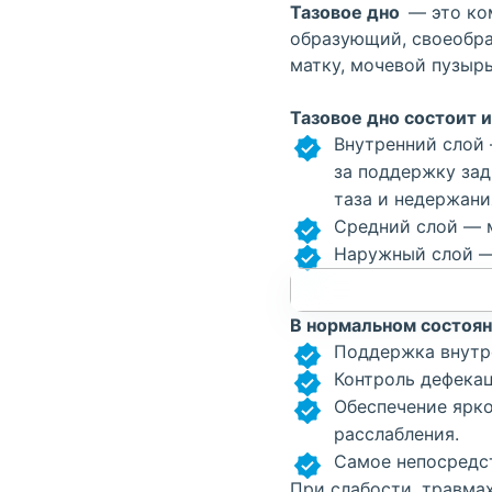
Тазовое дно
— это ко
образующий, своеобра
матку, мочевой пузыр
Тазовое дно состоит 
Внутренний слой
за поддержку зад
таза и недержани
Средний слой — м
Наружный слой —
В нормальном состоя
Поддержка внутр
Контроль дефекац
Обеспечение ярко
расслабления.
Самое непосредст
При слабости, травма