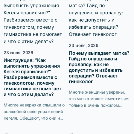
то «хорош» в сексе, дело в
одни женщины притягивают
несовпадении
взгляды в обычных джинсах
темпераментов, сексуальных
и футболке, а другие,
привычек, даже размеров.
несмотря на идеальный
Есть ли что-то общее, что
образ, чувствуют себя
может действительно
неуверенно? Сексуальность
удивить мужчину в спальне,
— это не только то, что видят
23 июля, 2026
и как […]
окружающие. Это ещё и то,
23 июля, 2026
Почему выпадает матка?
Гайд по опущению и
как […]
Инструкция: “Как
пролапсу: как не
выполнять упражнения
допустить и избежать
Кегеля правильно?”
операции? Отвечает
Разбираемся вместе с
гинеколог
гинекологом, почему
гимнастика не помогает
Многие женщины уверены,
и что с этим делать?
что матка может сместиться
Многие наверняка слышали о
только в очень пожилом
волшебной силе упражнений
возрасте или после тяжёлых
Кегеля. Обещают, что они и
операций. На самом деле
мышцы подтянут, и качество
первые признаки опущения
интимной жизни улучшат, и
нередко появляются гораздо