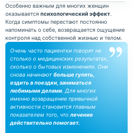
Особенно важным для многих женщин
оказывается
психологический эффект
.
Когда симптомы перестают постоянно
напоминать о себе, возвращается ощущение
контроля над собственной жизнью и телом.
Очень часто пациентки говорят не
столько о медицинских результатах,
сколько о бытовых изменениях. Они
снова начинают
больше гулять,
ездить в поездки, заниматься
любимыми делами
. Для многих
именно возвращение привычной
активности становится главным
показателем
того, что
лечение
действительно помогает.