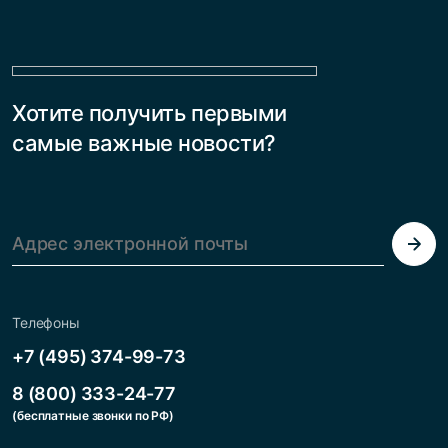
несколько лет. Современной
состояние, при котором
гинекологии известно немало
органы малого таза
консервативных методов
смещаются вниз из-за
лечения пролапса тазовых
ослабления мышц и связок.
органов, которые позволяют
На ранних стадиях процесс
Хотите получить первыми
взять ситуацию под контроль
нередко […]
и избежать […]
самые важные новости?
Телефоны
+7 (495) 374-99-73
8 (800) 333-24-77
(бесплатные звонки по РФ)