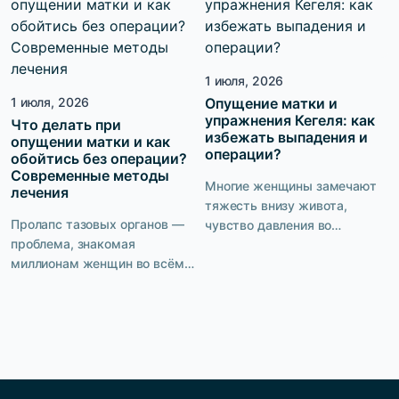
о ней вслух не принято.
Однако 100% женщин
Страх, стыд, ощущение
предпочли бы не знать, что
собственной
такое пролапс органов
неполноценности —
малого таза, недержание
1 июля, 2026
пациентки с подтеканием
мочи, обойтись без операции.
1 июля, 2026
Опущение матки и
мочи переживают целый
Есть ли выход? Компания
упражнения Кегеля: как
спектр неприятных эмоций.
Что делать при
PELVICMED предлагает […]
избежать выпадения и
опущении матки и как
При этом врачи уверяют, что
операции?
обойтись без операции?
недержание — это отнюдь не
Современные методы
возрастная норма. […]
Многие женщины замечают
лечения
тяжесть внизу живота,
Пролапс тазовых органов —
чувство давления во
проблема, знакомая
влагалище или подтекание
миллионам женщин во всём
мочи при кашле и смехе, но
мире. По статистике, с ней
часто связывают эти
сталкивается каждая третья
симптомы с возрастом,
женщина старше 45 лет. Но
родами или усталостью.
между «у вас опущение» и
Между тем такие признаки
«вам поможет только
могут указывать на
операция» — дистанция в
опущение матки —