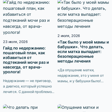
от недержания избавят.
раньше. Мы попросили
Звучит идеально. Нет
врача-гинеколога ответить
необходимости пить
на самые частые вопросы о
таблетки или ложиться на
пролапсе органов малого
операционный стол, а
таза и рассказать, можно ли
заниматься можно где
избежать операции и каким
2 июля, 2026
угодно: дома, во время
образом.
обеденного перерыва на
23 июля, 2026
«Так было у моей мамы и
бабушки». Что делать,
работе, в командировке. Но
Гайд по недержанию:
если матка выпадает:
пошаговый план, как
проходит время, пациентка
безоперационные
избавиться от
упорно тренируется, а […]
методы лечения
подтеканий мочи раз и
навсегда, от врача-
«Да опущение матки,
уролога!
недержание, это у меня от
Недержание — не приговор,
мамы, и у бабушки было!
а диагноз, который успешно
Дело житейское, что
лечится. С данной проблемой
сделаешь! У большинства
рано или поздно
женщин это есть!» Такая
сталкивается каждая третья
точка зрения нередко
женщина в мире. Но говорить
встречается и в наше время.