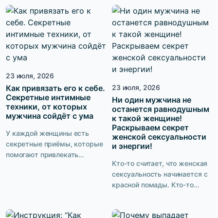
кабинете врача. Сегодня
тренировок намного шире.
женское здоровье включает
Они помогают поддерживать
в себя профилактику
тазовое дно, сохранять
возрастных изменений,
женское здоровье, повышать
качество интимной жизни и
качество интимной жизни и
сохранение контроля над
снижать риск некоторых
мочеиспусканием. Именно
нарушений со стороны
23 июля, 2026
поэтому рынок предлагает
органов полости малого таза.
десятки решений:
Как привязать его к себе.
23 июля, 2026
Главное — понимать, кому
Секретные интимные
вагинальные шарики и
Ни один мужчина не
они действительно нужны и
техники, от которых
останется равнодушным
лазерная указка или
как выполнять их […]
мужчина сойдёт с ума
к такой женщине!
высокотехнологичные
Раскрываем секрет
устройства с биологической
У каждой женщины есть
женской сексуальности
обратной связью и […]
секретные приёмы, которые
и энергии!
помогают привлекать
Кто-то считает, что женская
мужчин. Но когда доходит до
сексуальность начинается с
интимных отношений, в
красной помады. Кто-то
кровати могут возникать
уверен, что всё дело в
сложности. И вопрос не в
фигуре, дорогом белье или
том, что кто-то «плох», а кто-
шпильках. Но почему тогда