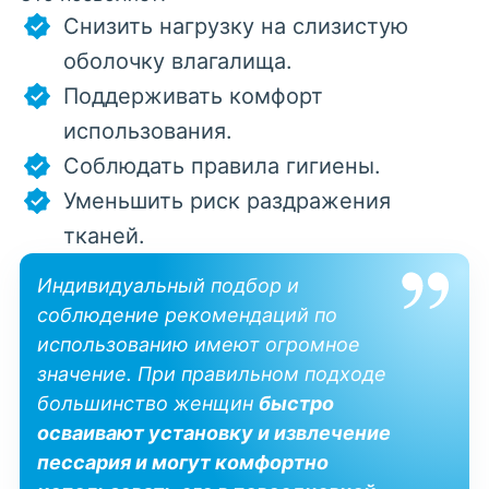
Снизить нагрузку на слизистую
оболочку влагалища.
Поддерживать комфорт
использования.
Соблюдать правила гигиены.
Уменьшить риск раздражения
тканей.
Индивидуальный подбор и
соблюдение
рекомендаций
по
использованию имеют огромное
значение. При правильном подходе
большинство женщин
быстро
осваивают установку и извлечение
пессария и могут комфортно