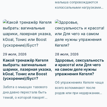
малыша сопровождаются
получала от секса максимум
колоссальными нагрузками
удовольствия. Чтобы она не
на мышцы тазового дна. Без
имитировала, не терпела и не
грамотной и
надеялась, что в этот раз все
последовательной
закончится быстрее. Ты
послеродовой реабилитации
хочешь быть тем мужчиной,
кратно возрастают риски
после которого она лежит с
развития недержания мочи,
довольной улыбкой и не
опущения матки и стенок
может связать двух слов. И
влагалища, сексуальной
это круто. […]
29 июля, 2026
28 июля, 2026
дисфункции. И хотя у многих
Какой тренажёр Кегеля
женщин, состояние мышц
Здоровье, сексуальность
выбрать: вагинальные
и красота! или Для чего
тазового дна улучшается уже
шарики, лазерная указка,
на самом деле нужны
в первые недели, у
kGoal, Тонис или Boost
упражнения Кегеля?
значительной части молодых
(ускорение)/Буст?
мам проблемы приобретают
Об упражнениях Кегеля чаще
долгосрочный характер.
Забота о мышцах тазового
всего вспоминают после
Рассказываем, как […]
дна давно перестала быть
родов или при недержании
темой, о которой говорят
мочи. Но на самом деле
только после родов или в
возможности этих