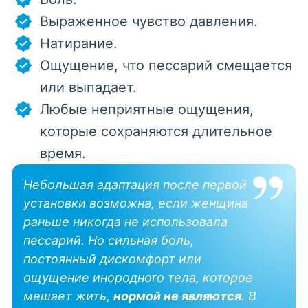
Выраженное чувство давления.
Натирание.
Ощущение, что пессарий смещается
или выпадает.
Любые неприятные ощущения,
которые сохраняются длительное
время.
Небольшая адаптация после первой
установки возможна, если женщина
раньше никогда не использовала
пессарий. Но сильная боль,
постоянный дискомфорт или
ощущение инородного тела, которое
мешает жить,
нормой не являются
. В