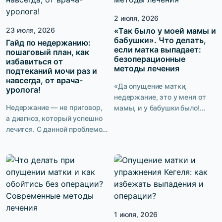
заниматься можно где
избежать операции и каким
2 июля, 2026
угодно: дома, во время
образом.
обеденного перерыва на
23 июля, 2026
«Так было у моей мамы и
бабушки». Что делать,
работе, в командировке. Но
Гайд по недержанию:
если матка выпадает:
пошаговый план, как
проходит время, пациентка
безоперационные
избавиться от
упорно тренируется, а […]
методы лечения
подтеканий мочи раз и
навсегда, от врача-
«Да опущение матки,
уролога!
недержание, это у меня от
Недержание — не приговор,
мамы, и у бабушки было!
а диагноз, который успешно
Дело житейское, что
лечится. С данной проблемой
сделаешь! У большинства
рано или поздно
женщин это есть!» Такая
сталкивается каждая третья
точка зрения нередко
женщина в мире. Но говорить
встречается и в наше время.
о ней вслух не принято.
Однако 100% женщин
Страх, стыд, ощущение
предпочли бы не знать, что
собственной
такое пролапс органов
неполноценности —
малого таза, недержание
1 июля, 2026
пациентки с подтеканием
мочи, обойтись без операции.