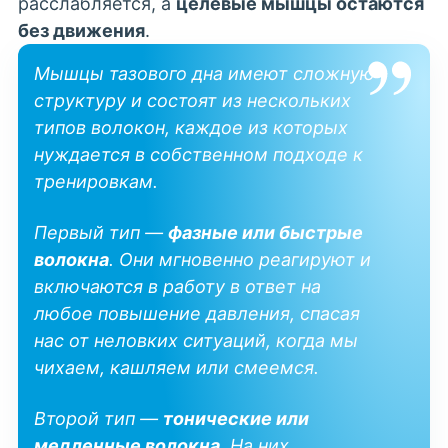
расслабляется, а
целевые мышцы остаются
без движения
.
Мышцы тазового дна имеют сложную
структуру и состоят из нескольких
типов волокон, каждое из которых
нуждается в собственном подходе к
тренировкам.
Первый тип —
фазные или быстрые
волокна
. Они мгновенно реагируют и
включаются в работу в ответ на
любое повышение давления, спасая
нас от неловких ситуаций, когда мы
чихаем, кашляем или смеемся.
Второй тип —
тонические или
медленные волокна
. На них