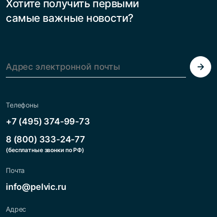
Хотите получить первыми
взять ситуацию под контроль
нередко […]
и избежать […]
самые важные новости?
Телефоны
+7 (495) 374-99-73
8 (800) 333-24-77
(бесплатные звонки по РФ)
Почта
info@pelvic.ru
Адрес