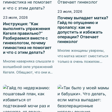
образ, чувствуют себя
может действительно
неуверенно? Сексуальность
удивить мужчину в спальне,
— это не только то, что видят
23 июля, 2026
и как […]
окружающие. Это ещё и то,
23 июля, 2026
Почему выпадает матка?
Гайд по опущению и
как […]
Инструкция: “Как
пролапсу: как не
выполнять упражнения
допустить и избежать
Кегеля правильно?”
операции? Отвечает
Разбираемся вместе с
гинеколог
гинекологом, почему
гимнастика не помогает
Многие женщины уверены,
и что с этим делать?
что матка может сместиться
Многие наверняка слышали о
только в очень пожилом
волшебной силе упражнений
возрасте или после тяжёлых
Кегеля. Обещают, что они и
операций. На самом деле
мышцы подтянут, и качество
первые признаки опущения
интимной жизни улучшат, и
нередко появляются гораздо
от недержания избавят.
раньше. Мы попросили
Звучит идеально. Нет
врача-гинеколога ответить
необходимости пить
на самые частые вопросы о
таблетки или ложиться на
пролапсе органов малого
операционный стол, а
таза и рассказать, можно ли