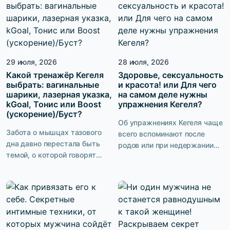
послеродовой реабилитации
хочешь быть тем мужчиной,
кратно возрастают риски
после которого она лежит с
развития недержания мочи,
довольной улыбкой и не
опущения матки и стенок
может связать двух слов. И
влагалища, сексуальной
это круто. […]
29 июля, 2026
28 июля, 2026
дисфункции. И хотя у многих
Какой тренажёр Кегеля
женщин, состояние мышц
Здоровье, сексуальность
выбрать: вагинальные
и красота! или Для чего
тазового дна улучшается уже
шарики, лазерная указка,
на самом деле нужны
в первые недели, у
kGoal, Тонис или Boost
упражнения Кегеля?
значительной части молодых
(ускорение)/Буст?
мам проблемы приобретают
Об упражнениях Кегеля чаще
долгосрочный характер.
Забота о мышцах тазового
всего вспоминают после
Рассказываем, как […]
дна давно перестала быть
родов или при недержании
темой, о которой говорят
мочи. Но на самом деле
только после родов или в
возможности этих
кабинете врача. Сегодня
тренировок намного шире.
женское здоровье включает
Они помогают поддерживать
в себя профилактику
тазовое дно, сохранять
возрастных изменений,
женское здоровье, повышать
качество интимной жизни и
качество интимной жизни и