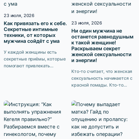
сохранение контроля над
снижать риск некоторых
мочеиспусканием. Именно
нарушений со стороны
23 июля, 2026
поэтому рынок предлагает
органов полости малого таза.
десятки решений:
Как привязать его к себе.
23 июля, 2026
Главное — понимать, кому
Секретные интимные
вагинальные шарики и
Ни один мужчина не
они действительно нужны и
техники, от которых
останется равнодушным
лазерная указка или
как выполнять их […]
мужчина сойдёт с ума
к такой женщине!
высокотехнологичные
Раскрываем секрет
устройства с биологической
У каждой женщины есть
женской сексуальности
обратной связью и […]
секретные приёмы, которые
и энергии!
помогают привлекать
Кто-то считает, что женская
мужчин. Но когда доходит до
сексуальность начинается с
интимных отношений, в
красной помады. Кто-то
кровати могут возникать
уверен, что всё дело в
сложности. И вопрос не в
фигуре, дорогом белье или
том, что кто-то «плох», а кто-
шпильках. Но почему тогда
то «хорош» в сексе, дело в
одни женщины притягивают
несовпадении
взгляды в обычных джинсах
темпераментов, сексуальных
и футболке, а другие,
привычек, даже размеров.
несмотря на идеальный
Есть ли что-то общее, что