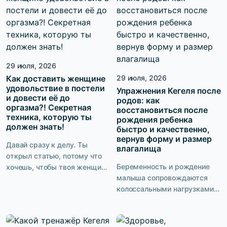
29 июля, 2026
Как доставить женщине
29 июля, 2026
удовольствие в постели
Упражнения Кегеля после
и довести её до
родов: как
оргазма?! Секретная
восстановиться после
техника, которую ты
рождения ребенка
должен знать!
быстро и качественно,
вернув форму и размер
Давай сразу к делу. Ты
влагалища
открыл статью, потому что
Беременность и рождение
хочешь, чтобы твоя женщина
малыша сопровождаются
получала от секса максимум
колоссальными нагрузками
удовольствия. Чтобы она не
на мышцы тазового дна. Без
имитировала, не терпела и не
грамотной и
надеялась, что в этот раз все
последовательной
закончится быстрее. Ты