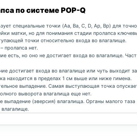
пса по системе POP-Q
ует специальные точки (Aa, Ba, C, D, Ap, Bp) для точ
ейки матки, но для понимания стадии пролапса ключев
упающей точки относительно входа во влагалище.
– пролапса нет.
ние есть, но оно не достигает входа во влагалище. Час
ение достигает входа во влагалище или чуть выходит за
а находится в пределах 1 см выше или ниже гимена.
чительное выпадение. Самая выступающая точка опускает
полного выворота влагалища еще нет.
ое выпадение (эверсия) влагалища. Органы малого таза
 влагалище.