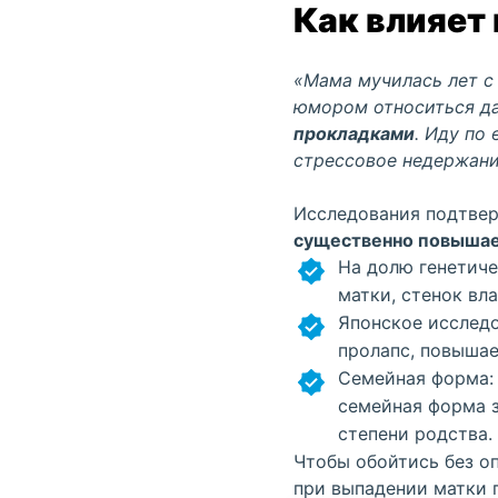
Как влияет
«Мама мучилась лет с 
юмором относиться д
прокладками
. Иду по
стрессовое
недержани
Исследования подтвер
существенно повышае
На долю генетич
матки, стенок вл
Японское исследо
пролапс, повышае
Семейная форма: 
семейная форма з
степени родства.
Чтобы обойтись без о
при
выпадении матки