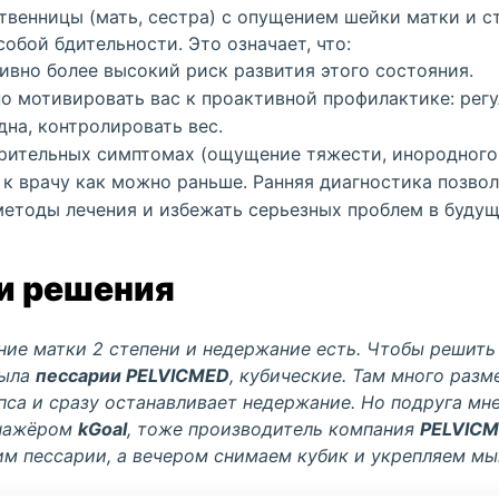
твенницы (мать, сестра) с опущением
шейки матки
и с
собой бдительности. Это означает, что:
тивно более высокий риск развития этого состояния.
о мотивировать вас к проактивной профилактике: рег
на, контролировать вес.
рительных симптомах (ощущение тяжести, инородного 
 к врачу как можно раньше. Ранняя диагностика позво
етоды лечения и избежать серьезных проблем в будущ
и решения
ние матки
2 степени и недержание есть. Чтобы решить
была
пессарии PELVICMED
, кубические. Там много раз
са и сразу останавливает недержание. Но подруга мне
енажёром
kGoal
, тоже производитель
компания
PELVIC
сим
пессарии
, а вечером снимаем кубик и укрепляем м