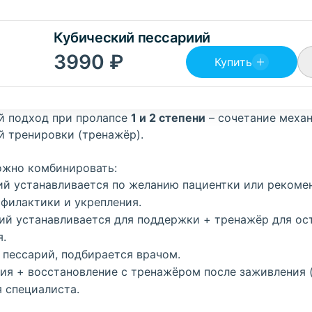
Кубический пессариий
3990
₽
Купить
й подход при пролапсе
1 и 2 степени
– сочетание меха
й тренировки (тренажёр).
ожно комбинировать:
рий устанавливается по желанию пациентки или рекоме
филактики и укрепления.
рий устанавливается для поддержки + тренажёр для ос
.
о пессарий, подбирается врачом.
ция + восстановление с тренажёром после заживления (
 специалиста.