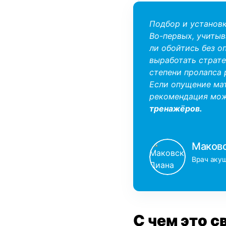
Подбор и
установ
Во-первых, учиты
ли обойтись
без о
выработать страт
степени пролапса
Если
опущение ма
рекомендация
мож
тренажёров.
Маковс
Врач акуш
С чем это с