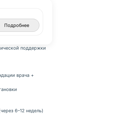
Подробнее
нической поддержки
ндации врача +
тановки
через 6–12 недель)