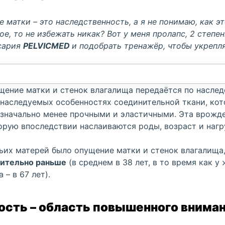
е матки
– это наследственность, а я не понимаю, как эт
ое, то не избежать никак? Вот у меня
пролапс
, 2 степе
сария
PELVICMED
и подобрать тренажёр, чтобы укрепл
щение матки
и стенок влагалища передаётся по наследс
о наследуемых особенностях соединительной ткани, кот
изначально менее прочными и эластичными. Эта врожде
торую впоследствии наслаиваются роды, возраст и нагр
чьих матерей было
опущение матки
и стенок влагалища
ительно раньше
(в среднем в 38 лет, в то время как у
 – в 67 лет).
сть – область повышенного внима