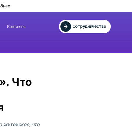
обнее
Сотрудничество
Контакты
». Что
я
ло житейское, что