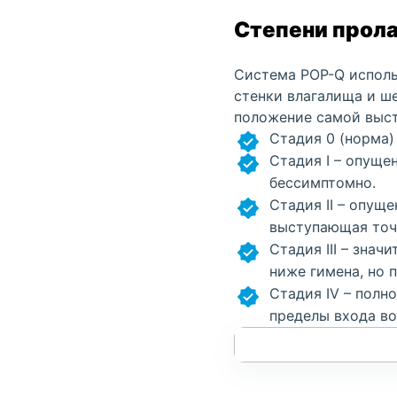
Степени прола
Система POP-Q использ
стенки влагалища и ш
положение самой выст
Стадия 0 (норма) 
Стадия I – опуще
бессимптомно.
Стадия II – опущ
выступающая точк
Стадия III – зна
ниже гимена, но 
Стадия IV – полн
пределы входа во