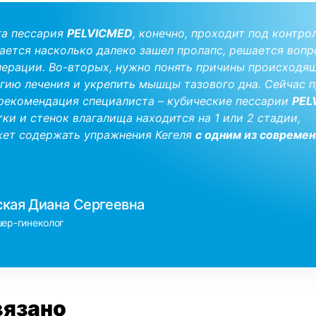
ка пессария
PELVICMED
, конечно, проходит под контро
вается насколько далеко зашел
пролапс
, решается вопр
перации
. Во-вторых, нужно понять
причины
происходящ
егию лечения и укрепить
мышцы тазового дна
. Сейчас 
рекомендация
специалиста – кубические
пессарии
PEL
тки
и стенок влагалища находится на 1 или 2 стадии,
ет содержать упражнения Кегеля
с одним из совреме
кая Диана Сергеевна
ер-гинеколог
вязано