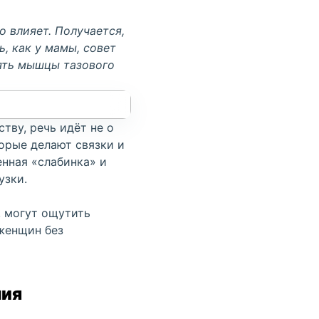
о влияет. Получается,
нь, как у мамы,
совет
ять
мышцы тазового
тву, речь идёт не о
орые делают связки и
нная «слабинка» и
узки.
, могут ощутить
 женщин без
ния