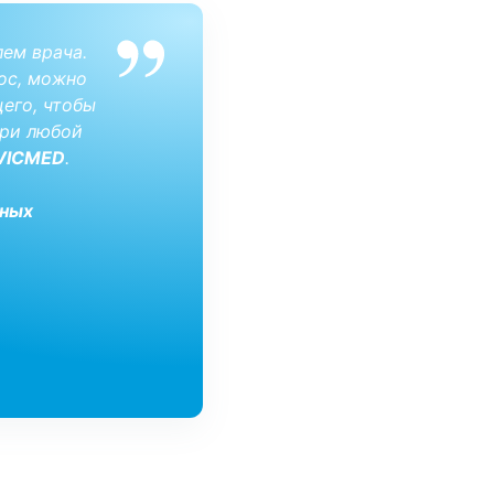
лем врача.
ос, можно
его, чтобы
при любой
VICMED
.
нных