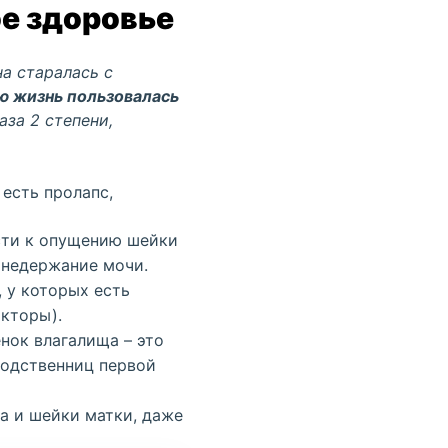
ое здоровье
на старалась с
ю жизнь пользовалась
таза
2 степени,
 есть
пролапс
,
сти к опущению шейки
 недержание мочи.
 у которых есть
акторы).
нок влагалища – это
родственниц первой
ща и
шейки матки
, даже