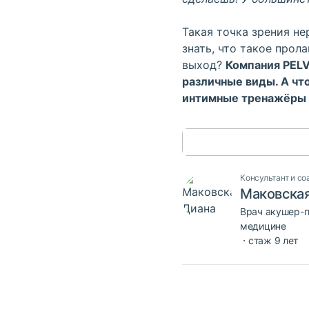
Такая точка зрения н
знать, что такое
прола
выход?
Компания
PELV
различные виды. А ч
интимные тренажёры 
Консультант и со
Маковская
Врач акушер-г
медицине
стаж 9 лет