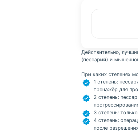
Действительно, лучши
(пессарий) и мышечно
При каких степенях м
1 степень: песса
тренажёр для про
2 степень: песса
прогрессирования
3 степень: тольк
4 степень: опера
после разрешения