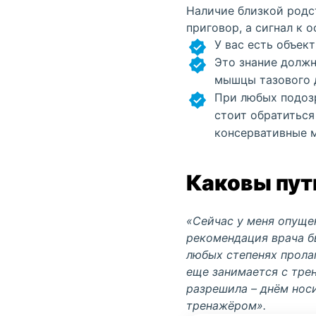
Наличие близкой родс
приговор, а сигнал к о
У вас есть объек
Это знание должн
мышцы тазового д
При любых подоз
стоит обратиться
консервативные м
Каковы пут
«Сейчас у меня
опуще
рекомендация
врача 
любых степенях пролап
еще занимается с тр
разрешила – днём но
тренажёром».