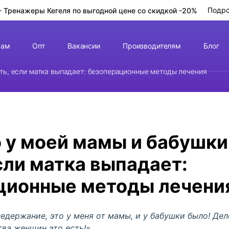
Подр
- Тренажеры Кегеля
по выгодной цене
со скидкой -20%
чам
Опт
Вакансии
Производителям
Блог
ать, если матка выпадает: безоперационные методы лечения
 у моей мамы и бабушки
сли матка выпадает:
ционные методы лечени
недержание
, это у меня от мамы, и у бабушки было! Де
тва женщин
это есть!»