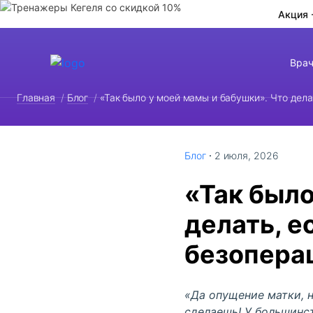
Акция 
Вра
Главная
/
Блог
/
«Так было у моей мамы и бабушки». Что дел
Блог
2 июля, 2026
«Так было
делать, е
безопера
«Да
опущение матки
,
сделаешь! У
большинс