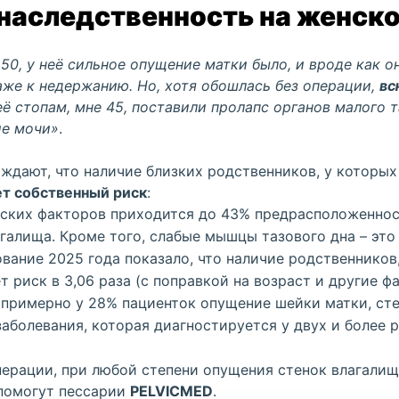
 наследственность на женск
50, у неё сильное
опущение матки
было, и вроде как о
аже к
недержанию
. Но, хотя обошлась
без операции
,
вс
 её стопам, мне 45, поставили
пролапс
органов малого 
е мочи
»
.
ждают, что наличие близких родственников, у которых
т собственный риск
:
еских факторов приходится до 43% предрасположенно
агалища. Кроме того, слабые мышцы тазового дна – это
вание 2025 года показало, что наличие родственников,
т риск в 3,06 раза (с поправкой на возраст и другие ф
примерно у 28% пациенток опущение шейки матки, сте
аболевания, которая диагностируется у двух и более 
перации, при любой степени опущения стенок влагали
помогут
пессарии
PELVICMED
.