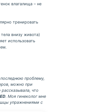
тенок влагалища – не
улярно тренировать
тела внизу живота)
ляет использовать
ем.
 последнюю проблему,
меров, можно при
 рассказывала, что
MED
. Моя гинеколог мне
ышцы упражнениями с