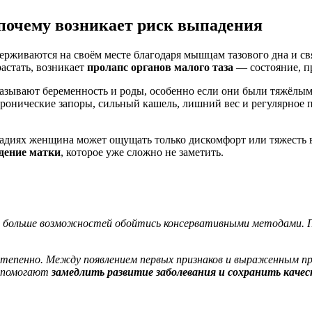
почему возникает риск выпадения
ерживаются на своём месте благодаря мышцам тазового дна и свя
астать, возникает
пролапс органов малого таза
— состояние, п
называют беременность и роды, особенно если они были тяжёлы
хронические запоры, сильный кашель, лишний вес и регулярное 
тадиях женщина может ощущать только дискомфорт или тяжесть в
дение матки
, которое уже сложно не заметить.
м больше возможностей обойтись консервативными методами. 
степенно. Между появлением первых признаков и выраженным
п
а помогают
замедлить развитие заболевания и сохранить каче