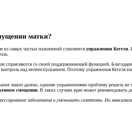
пущении матки?
им из самых частых назначений становятся
упражнения Кегеля
.
аза.
чше справляются со своей поддерживающей функцией. Благодар
я контроль над мочеиспусканием. Поэтому
упражнения Кегеля
вх
вание зашло далеко, одними упражнениями проблему решить не
аженном смещении
. В таких случаях врач может рекомендовать 
рессирование заболевания и уменьшить симптомы. Но максимал