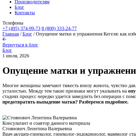
Производителям
Блог
Контакты
Телефоны
+7 (495) 374-99-73
8 (800) 333-24-77
Главная
/
Блог
/
Опущение матки и упражнения Кегеля: как изб
Вернуться в блог
Блог
1 июля, 2026
Опущение матки и упражнения
Многие женщины замечают тяжесть внизу живота, чувство давл
усталостью. Между тем такие признаки могут указывать на
опу
стадиях процесс нередко удается замедлить без операции с п
предотвратить
выпадение матки
? Разберемся подробнее.
Консультант и соавтор данного материала
Стоянович Леонтина Валерьевна
Врач акушер-гинеколог, гинеколог-эндокринолог, маммолог
ста