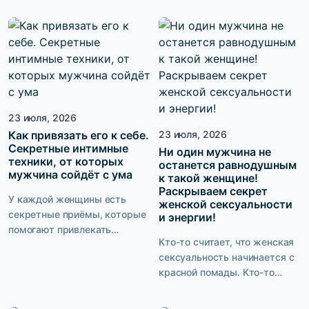
кабинете врача. Сегодня
тренировок намного шире.
женское здоровье включает
Они помогают поддерживать
в себя профилактику
тазовое дно, сохранять
возрастных изменений,
женское здоровье, повышать
качество интимной жизни и
качество интимной жизни и
сохранение контроля над
снижать риск некоторых
мочеиспусканием. Именно
нарушений со стороны
23 июля, 2026
поэтому рынок предлагает
органов полости малого таза.
десятки решений:
Как привязать его к себе.
23 июля, 2026
Главное — понимать, кому
Секретные интимные
вагинальные шарики и
Ни один мужчина не
они действительно нужны и
техники, от которых
останется равнодушным
лазерная указка или
как выполнять их […]
мужчина сойдёт с ума
к такой женщине!
высокотехнологичные
Раскрываем секрет
устройства с биологической
У каждой женщины есть
женской сексуальности
обратной связью и […]
секретные приёмы, которые
и энергии!
помогают привлекать
Кто-то считает, что женская
мужчин. Но когда доходит до
сексуальность начинается с
интимных отношений, в
красной помады. Кто-то
кровати могут возникать
уверен, что всё дело в
сложности. И вопрос не в
фигуре, дорогом белье или
том, что кто-то «плох», а кто-