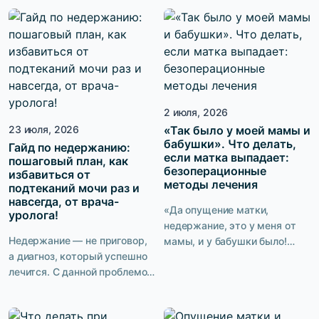
интимной жизни улучшат, и
нередко появляются гораздо
от недержания избавят.
раньше. Мы попросили
Звучит идеально. Нет
врача-гинеколога ответить
необходимости пить
на самые частые вопросы о
таблетки или ложиться на
пролапсе органов малого
операционный стол, а
таза и рассказать, можно ли
заниматься можно где
избежать операции и каким
2 июля, 2026
угодно: дома, во время
образом.
обеденного перерыва на
23 июля, 2026
«Так было у моей мамы и
бабушки». Что делать,
работе, в командировке. Но
Гайд по недержанию:
если матка выпадает:
пошаговый план, как
проходит время, пациентка
безоперационные
избавиться от
упорно тренируется, а […]
методы лечения
подтеканий мочи раз и
навсегда, от врача-
«Да опущение матки,
уролога!
недержание, это у меня от
Недержание — не приговор,
мамы, и у бабушки было!
а диагноз, который успешно
Дело житейское, что
лечится. С данной проблемой
сделаешь! У большинства
рано или поздно
женщин это есть!» Такая
сталкивается каждая третья
точка зрения нередко
женщина в мире. Но говорить