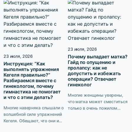
шпильках. Но почему тогда
то «хорош» в сексе, дело в
одни женщины притягивают
несовпадении
взгляды в обычных джинсах
темпераментов, сексуальных
и футболке, а другие,
привычек, даже размеров.
несмотря на идеальный
Есть ли что-то общее, что
образ, чувствуют себя
может действительно
неуверенно? Сексуальность
удивить мужчину в спальне,
— это не только то, что видят
23 июля, 2026
и как […]
окружающие. Это ещё и то,
23 июля, 2026
Почему выпадает матка?
Гайд по опущению и
как […]
Инструкция: “Как
пролапсу: как не
выполнять упражнения
допустить и избежать
Кегеля правильно?”
операции? Отвечает
Разбираемся вместе с
гинеколог
гинекологом, почему
гимнастика не помогает
Многие женщины уверены,
и что с этим делать?
что матка может сместиться
Многие наверняка слышали о
только в очень пожилом
волшебной силе упражнений
возрасте или после тяжёлых
Кегеля. Обещают, что они и
операций. На самом деле
мышцы подтянут, и качество
первые признаки опущения