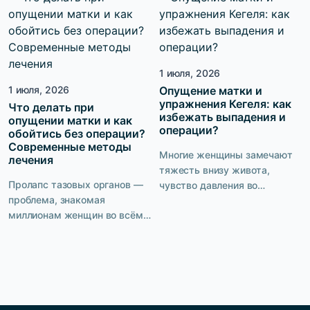
встречается и в наше время.
о ней вслух не принято.
Однако 100% женщин
Страх, стыд, ощущение
предпочли бы не знать, что
собственной
такое пролапс органов
неполноценности —
малого таза, недержание
1 июля, 2026
пациентки с подтеканием
мочи, обойтись без операции.
1 июля, 2026
Опущение матки и
мочи переживают целый
Есть ли выход? Компания
упражнения Кегеля: как
спектр неприятных эмоций.
Что делать при
PELVICMED предлагает […]
избежать выпадения и
опущении матки и как
При этом врачи уверяют, что
операции?
обойтись без операции?
недержание — это отнюдь не
Современные методы
возрастная норма. […]
Многие женщины замечают
лечения
тяжесть внизу живота,
Пролапс тазовых органов —
чувство давления во
проблема, знакомая
влагалище или подтекание
миллионам женщин во всём
мочи при кашле и смехе, но
мире. По статистике, с ней
часто связывают эти
сталкивается каждая третья
симптомы с возрастом,
женщина старше 45 лет. Но
родами или усталостью.
между «у вас опущение» и
Между тем такие признаки
«вам поможет только
могут указывать на
операция» — дистанция в
опущение матки —