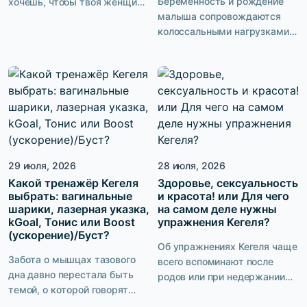
Беременность и рождение
хочешь, чтобы твоя женщина
малыша сопровождаются
получала от секса максимум
колоссальными нагрузками
удовольствия. Чтобы она не
на мышцы тазового дна. Без
имитировала, не терпела и не
грамотной и
надеялась, что в этот раз все
последовательной
закончится быстрее. Ты
послеродовой реабилитации
хочешь быть тем мужчиной,
кратно возрастают риски
после которого она лежит с
развития недержания мочи,
довольной улыбкой и не
опущения матки и стенок
может связать двух слов. И
влагалища, сексуальной
это круто. […]
29 июля, 2026
28 июля, 2026
дисфункции. И хотя у многих
Какой тренажёр Кегеля
женщин, состояние мышц
Здоровье, сексуальность
выбрать: вагинальные
и красота! или Для чего
тазового дна улучшается уже
шарики, лазерная указка,
на самом деле нужны
в первые недели, у
kGoal, Тонис или Boost
упражнения Кегеля?
значительной части молодых
(ускорение)/Буст?
мам проблемы приобретают
Об упражнениях Кегеля чаще
долгосрочный характер.
Забота о мышцах тазового
всего вспоминают после
Рассказываем, как […]
дна давно перестала быть
родов или при недержании
темой, о которой говорят
мочи. Но на самом деле
только после родов или в
возможности этих