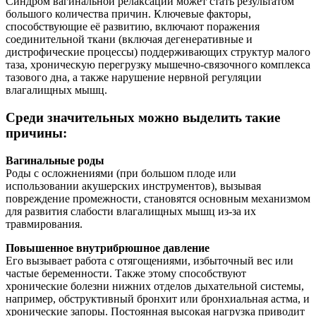
Синдром вагинальной релаксации
может стать результатом
большого
количества
причин
. Ключевые факторы,
способствующие её развитию, включают поражения
соединительной ткани (включая дегенеративные и
дистрофические процессы) поддерживающих структур малого
таза, хроническую перегрузку мышечно-связочного комплекса
тазового дна, а также нарушение нервной регуляции
влагалищных мышц.
Среди значительных можно выделить такие
причины:
Вагинальные роды
Роды с осложнениями (при большом плоде или
использовании акушерских инструментов), вызывая
повреждение промежности, становятся основным механизмом
для развития слабости влагалищных мышц из-за их
травмирования.
Повышенное внутрибрюшное давление
Его вызывает работа с отягощениями, избыточный вес или
частые беременности. Также этому способствуют
хронические болезни нижних отделов дыхательной системы,
например, обструктивный бронхит или бронхиальная астма, и
хронические запоры. Постоянная высокая нагрузка приводит