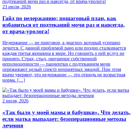
23 июля, 2026
Гайд по недержанию: пошаговый план, как
избавиться от подтеканий мочи раз и навсегда,
от врача-уролога!
Недержание — не приговор, а диагноз, который успешно
лечится. С данной проблемой рано или поздно сталкивается
каждая третья женщина в мире. Но говорить о ней вслух не
принято. Страх, стыд, ощущение собственной
неполноценности — пациентки с подтеканием мочи
переживают целый спектр неприятных эмоций. При этом
врачи уверяют, что недержание — это отнюдь не возрастная
норма. […]
2 июля, 2026
«Так было у моей мамы и бабушки». Что делать,
если матка выпадает: безоперационные методы
лечения