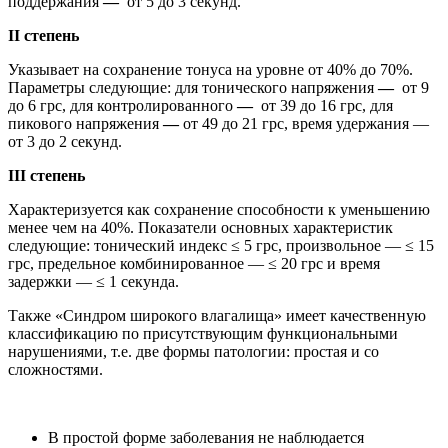
поддержания
—
от 5 до 3 секунд.
II степень
Указывает на сохранение тонуса на уровне от 40% до 70%.
Параметры следующие: для тонического напряжения
—
от 9
до 6 грс, для контролированного
—
от 39 до 16 грс, для
пикового напряжения
—
от 49 до 21 грс, время удержания —
от 3 до 2 секунд.
III степень
Характеризуется как сохранение способности к уменьшению
менее чем на 40%. Показатели основных характеристик
следующие: тонический индекс ≤ 5 грc, произвольное — ≤ 15
грc, предельное комбинированное — ≤ 20 грc и время
задержки — ≤ 1 cекунда.
Также «
Синдром широкого влагалища
» имеет качественную
классификацию по присутствующим функциональными
нарушениями, т.е. две формы патологии: простая и со
сложностями.
В простой форме заболевания не наблюдается