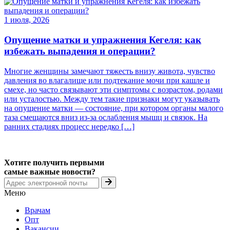
1 июля, 2026
Опущение матки и упражнения Кегеля: как
избежать выпадения и операции?
Многие женщины замечают тяжесть внизу живота, чувство
давления во влагалище или подтекание мочи при кашле и
смехе, но часто связывают эти симптомы с возрастом, родами
или усталостью. Между тем такие признаки могут указывать
на опущение матки — состояние, при котором органы малого
таза смещаются вниз из-за ослабления мышц и связок. На
ранних стадиях процесс нередко […]
Хотите получить первыми
самые важные новости?
Меню
Врачам
Опт
Вакансии