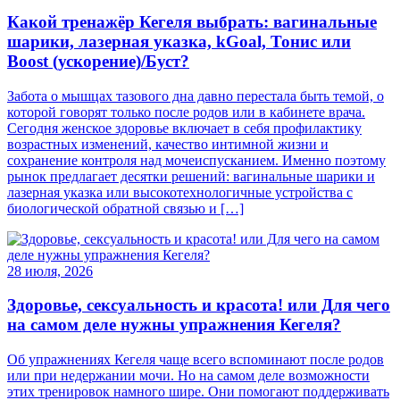
Какой тренажёр Кегеля выбрать: вагинальные
шарики, лазерная указка, kGoal, Тонис или
Boost (ускорение)/Буст?
Забота о мышцах тазового дна давно перестала быть темой, о
которой говорят только после родов или в кабинете врача.
Сегодня женское здоровье включает в себя профилактику
возрастных изменений, качество интимной жизни и
сохранение контроля над мочеиспусканием. Именно поэтому
рынок предлагает десятки решений: вагинальные шарики и
лазерная указка или высокотехнологичные устройства с
биологической обратной связью и […]
28 июля, 2026
Здоровье, сексуальность и красота! или Для чего
на самом деле нужны упражнения Кегеля?
Об упражнениях Кегеля чаще всего вспоминают после родов
или при недержании мочи. Но на самом деле возможности
этих тренировок намного шире. Они помогают поддерживать