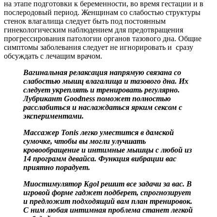
на этапе подготовки к беременности, во время гестации и в
послеродовый период. Женщинам со слабостью структуры
стенок влагалища
следует быть под постоянным
гинекологическим наблюдением для предотвращения
прогрессирования патологии органов тазового дна.
Общие
симптомы
заболевания следует не игнорировать и сразу
обсуждать с лечащим врачом.
Вагинальная релаксация напрямую связана со
слабостью мышц влагалища и тазового дна. Их
следует укреплять и тренировать регулярно.
Лубрикант Goоdness поможет полностью
расслабиться и наслаждаться ярким сексом с
экспериментами.
Массажер Tonis легко уместится в дамской
сумочке, чтобы вы могли улучшать
кровообращение и интимные мышцы с любой из
14 программ девайса. Функция вибрации вас
приятно порадует.
Миостимулятор Kgol решит все задачи за вас. В
игровой форме гаджет подберет, спрогнозирует
и предложит подходящий вам план тренировок.
С ним любая интимная проблема станет легкой