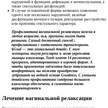
нарушений в функциях дефекации и мочеиспускания, а
также сексуальных дисфункций.
В случае осложнённой формы возможно появление
одного или нескольких нарушений, включая
дисфункцию мочевого пузыря, ректальные расстройства
или проблемы сексуального характера.
Профилактика вагинальной релаксации важна в
любом возрасте, т.к. причины могут быть
разными. Самый доступный способ :
профилактика с интимными тренажерами.
kGoal — это уникальный девайс. С ним
женщины могут регулярно и легко укреплять
мышцы влагалища. Tonis имеет 14 различных
программ, адаптированных в игровой форме. А
чтобы применение гаджетов было максимально
комфортным, вы можете приобрести
лубрикант на водной основе Goodness. С умными
девайсами профилактика синдрома большого
влагалища обеспечена, а симптомы мягко
корректируются
Лечение вагинальной релаксации