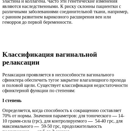
эластина и коллагена. Часто эти генетические изменения
являются наследственными. К риску склонны пациентки с
различными заболеваниями соединительной ткани, например,
с ранним развитием варикозного расширения вен или
геморроя до первой беременности.
Классификация вагинальной
релаксации
Релаксация проявляется в неспособности вагинального
сфинктера обеспечить тугое закрытие влагалищного прохода
и половой щели. Существует классификация недостаточности
сфинктерной функции по степеням:
I степень
Определяется, когда способность к сокращению составляет
70% от нормы. Значения параметров: для тонического
—
14-
10 грамм-сила (грс), для контролируемого
—
54-40 грс, для
максимального
—
59-50 грс, продолжительность