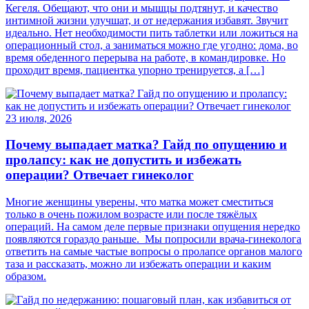
Кегеля. Обещают, что они и мышцы подтянут, и качество
интимной жизни улучшат, и от недержания избавят. Звучит
идеально. Нет необходимости пить таблетки или ложиться на
операционный стол, а заниматься можно где угодно: дома, во
время обеденного перерыва на работе, в командировке. Но
проходит время, пациентка упорно тренируется, а […]
23 июля, 2026
Почему выпадает матка? Гайд по опущению и
пролапсу: как не допустить и избежать
операции? Отвечает гинеколог
Многие женщины уверены, что матка может сместиться
только в очень пожилом возрасте или после тяжёлых
операций. На самом деле первые признаки опущения нередко
появляются гораздо раньше. Мы попросили врача-гинеколога
ответить на самые частые вопросы о пролапсе органов малого
таза и рассказать, можно ли избежать операции и каким
образом.