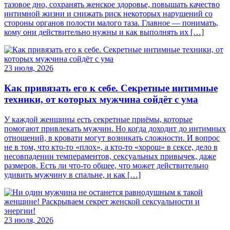
тазовое дно, сохранять женское здоровье, повышать качество
интимной жизни и снижать риск некоторых нарушений со
стороны органов полости малого таза. Главное — понимать,
кому они действительно нужны и как выполнять их […]
23 июля, 2026
Как привязать его к себе. Секретные интимные
техники, от которых мужчина сойдёт с ума
У каждой женщины есть секретные приёмы, которые
помогают привлекать мужчин. Но когда доходит до интимных
отношений, в кровати могут возникать сложности. И вопрос
не в том, что кто-то «плох», а кто-то «хорош» в сексе, дело в
несовпадении темпераментов, сексуальных привычек, даже
размеров. Есть ли что-то общее, что может действительно
удивить мужчину в спальне, и как […]
23 июля, 2026