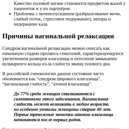
Качество половой жизни становится предметом жалоб у
пациенток и у их партнёров.
Проблемы с мочеиспусканием (разбрызгивание мочи,
слабый поток, стрессовое недержание), запоры и
недержание кала.
Причины вагинальной релаксации
Синдром вагинальной релаксации
можно описать как
начальную стадию пролапса гениталий, характеризующуюся
увеличением размеров влагалища и неполном замыкании
вульварного кольца из-за слабости мышц тазового дна.
В российской гинекологии данное состояние часто
обозначается как “
синдром широкого влагалища
”,
“
вагинальная слабость
”, “
атония влагалища
”.
До 77% среди женщин сталкиваются с
симптомами этого заболевания. Вагинальная
слабость может возникать в любом возрасте,
но особенно уязвимы женщины старше 40 лет.
Первые тревожные звоночки атонии влагалища
начинаются после первых родов.