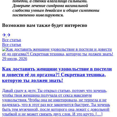
победой, а стенки влагалища сильными.
Доверьте лечение синдрома вагинальной
слабости умным девайсам и общие симптомы
постепенно нивелируются.
Возможно вам также будет интересно
Все статьи
Все статьи
29 июля, 2026
Как доставить женщине удовольствие в постели
и довести её до оргазма?! Секретная техника,
которую ты должен знать!
Давай сразу к делу. Ты открыл статью, потому что хочешь,
чтобы твоя женщина получала от секса максимум
удовольствия. Чтобы она не имитировала, не терпела и не
надеялась, что в этот раз все закончится быстрее. Ты хочешь
быть тем мужчиной, после которого она лежит с довольной
улыбкой и не может связать двух слов. И это круто. […]