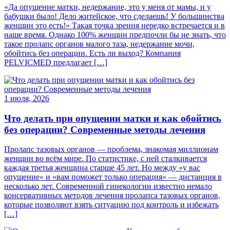
«Да опущение матки, недержание, это у меня от мамы, и у
бабушки было! Дело житейское, что сделаешь! У большинства
женщин это есть!» Такая точка зрения нередко встречается и в
наше время. Однако 100% женщин предпочли бы не знать, что
такое пролапс органов малого таза, недержание мочи,
обойтись без операции. Есть ли выход? Компания
PELVICMED предлагает […]
1 июля, 2026
Что делать при опущении матки и как обойтись
без операции? Современные методы лечения
Пролапс тазовых органов — проблема, знакомая миллионам
женщин во всём мире. По статистике, с ней сталкивается
каждая третья женщина старше 45 лет. Но между «у вас
опущение» и «вам поможет только операция» — дистанция в
несколько лет. Современной гинекологии известно немало
консервативных методов лечения пролапса тазовых органов,
которые позволяют взять ситуацию под контроль и избежать
[…]